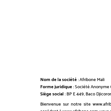
Po
RÉSEAU
VIDÉO
SURVEILLANCE
ÉVÉNEMENTIEL
Nom de la société
: Afribone Mali
Forme juridique
: Société Anonyme 
Siège social
: BP E 449, Baco Djicor
Bienvenue sur notre site www.afri